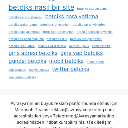
betciks nasil bir site
betciks oturum açma
betciks para yatirma
betciks oyun sistemleri
betciks poker game
betciks slot oyunları
betciks sorun yönetimi
betciks sosyal medya
betciks spor oyunları
betciks teknolojik yenilik
betciks tv canli maç izle
betciks tv izle
betciks türkiye pazarı
betciks web sitesi
betciks özel tedavi
betciks üyelik
canli betciks
giris adresi betciks
giris yap betciks
güncel betciks
mobil betciks
poker game
twitter betciks
slot oyunları
sosyal medya
yeni adresi betciks
Avrasya'nın en büyük reklam platformunda olmak için
Microsoft Teams:
reklam@avrasyamarketing.com
adresimizden veya Telegram: @Avrasyamarketing
adresimizden irtibat kurabilirsiniz. (Tek iletişim