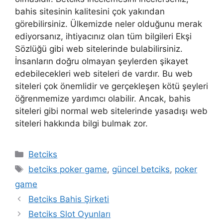
bahis sitesinin kalitesini çok yakından
görebilirsiniz. Ülkemizde neler olduğunu merak
ediyorsanız, ihtiyacınız olan tüm bilgileri Ekşi
Sözlüğü gibi web sitelerinde bulabilirsiniz.
İnsanların doğru olmayan şeylerden şikayet
edebilecekleri web siteleri de vardır. Bu web
siteleri çok önemlidir ve gerçekleşen kötü şeyleri
öğrenmemize yardımcı olabilir. Ancak, bahis
siteleri gibi normal web sitelerinde yasadışı web
siteleri hakkında bilgi bulmak zor.
Kategoriler
Betciks
Etiketler
betciks poker game
,
güncel betciks
,
poker
game
Betciks Bahis Şirketi
Betciks Slot Oyunları