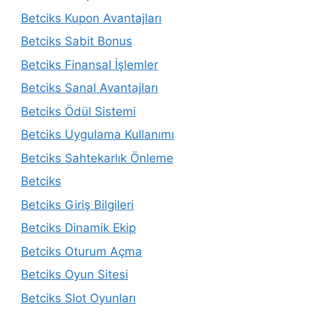
Betciks Kupon Avantajları
Betciks Sabit Bonus
Betciks Finansal İşlemler
Betciks Sanal Avantajları
Betciks Ödül Sistemi
Betciks Uygulama Kullanımı
Betciks Sahtekarlık Önleme
Betciks
Betciks Giriş Bilgileri
Betciks Dinamik Ekip
Betciks Oturum Açma
Betciks Oyun Sitesi
Betciks Slot Oyunları