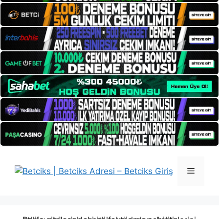
İçeriğe
atla
Menü