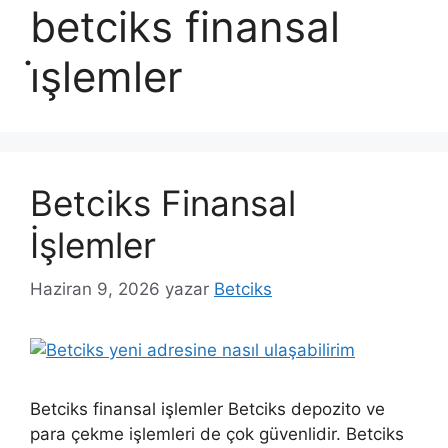
betciks finansal
i̇şlemler
Betciks Finansal
İşlemler
Haziran 9, 2026
yazar
Betciks
Betciks finansal işlemler Betciks depozito ve
para çekme işlemleri de çok güvenlidir. Betciks