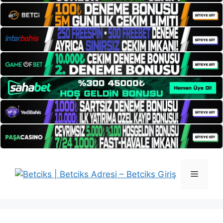
İçeriğe
atla
Menü