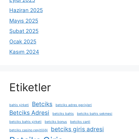
Haziran 2025
Mayıs 2025
Şubat 2025
Ocak 2025
Kasım 2024
Etiketler
Betciks
bahis şirketi
betciks adres geçişleri
Betciks Adresi
betciks bahis
betciks bahis sekmesi
betciks bahis şirketi
betciks bonus
betciks canli
betciks giris adresi
betciks casino çeşitliliği