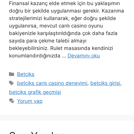
Finansal kazanç elde etmek için bu yaklaşımın
doğru bir şekilde uygulanması gerekir. Kazanma
stratejilerimizi kullanarak, eğer doğru şekilde
uygulanırsa, mevcut canlı casino oyunu
bakiyenizle karşılaştırıldığında çok daha fazla
sayıda para çekme talebi almayı
bekleyebilirsiniz. Rulet masasında kendinizi
konumlandırdığınızda …
Devamını oku
Kategoriler
Betciks
Etiketler
betciks canlı casino deneyimi
,
betciks girisi
,
betciks grafik geçmişi
Yorum yap