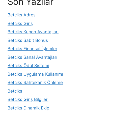
Son Yazılar
Betciks Adresi
Betciks Giriş
Betciks Kupon Avantajları
Betciks Sabit Bonus
Betciks Finansal İşlemler
Betciks Sanal Avantajları
Betciks Ödül Sistemi
Betciks Uygulama Kullanımı
Betciks Sahtekarlık Önleme
Betciks
Betciks Giriş Bilgileri
Betciks Dinamik Ekip