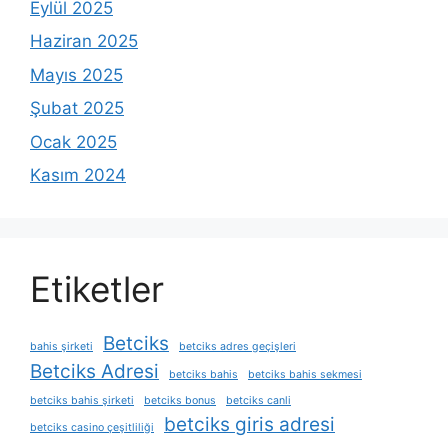
Eylül 2025
Haziran 2025
Mayıs 2025
Şubat 2025
Ocak 2025
Kasım 2024
Etiketler
Betciks
bahis şirketi
betciks adres geçişleri
Betciks Adresi
betciks bahis
betciks bahis sekmesi
betciks bahis şirketi
betciks bonus
betciks canli
betciks giris adresi
betciks casino çeşitliliği