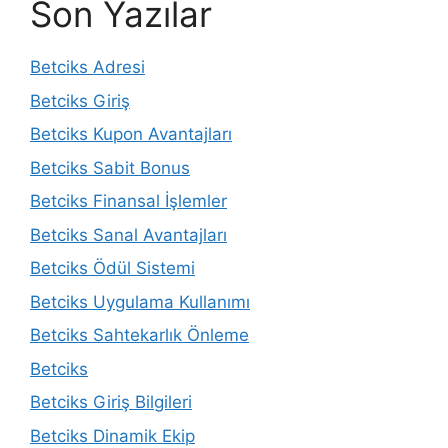
Son Yazılar
Betciks Adresi
Betciks Giriş
Betciks Kupon Avantajları
Betciks Sabit Bonus
Betciks Finansal İşlemler
Betciks Sanal Avantajları
Betciks Ödül Sistemi
Betciks Uygulama Kullanımı
Betciks Sahtekarlık Önleme
Betciks
Betciks Giriş Bilgileri
Betciks Dinamik Ekip