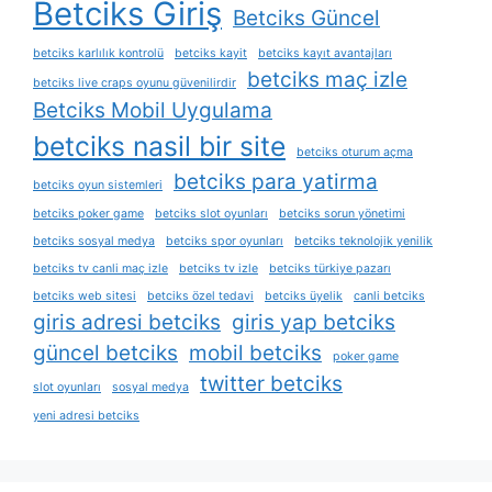
Betciks Giriş
Betciks Güncel
betciks karlılık kontrolü
betciks kayit
betciks kayıt avantajları
betciks maç izle
betciks live craps oyunu güvenilirdir
Betciks Mobil Uygulama
betciks nasil bir site
betciks oturum açma
betciks para yatirma
betciks oyun sistemleri
betciks poker game
betciks slot oyunları
betciks sorun yönetimi
betciks sosyal medya
betciks spor oyunları
betciks teknolojik yenilik
betciks tv canli maç izle
betciks tv izle
betciks türkiye pazarı
betciks web sitesi
betciks özel tedavi
betciks üyelik
canli betciks
giris adresi betciks
giris yap betciks
güncel betciks
mobil betciks
poker game
twitter betciks
slot oyunları
sosyal medya
yeni adresi betciks