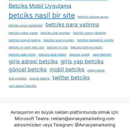
Betciks Mobil Uygulama
betciks nasil bir site
betciks oturum açma
betciks para yatirma
betciks oyun sistemleri
betciks poker game
betciks slot oyunları
betciks sorun yönetimi
betciks sosyal medya
betciks spor oyunları
betciks teknolojik yenilik
betciks tv canli maç izle
betciks tv izle
betciks türkiye pazarı
betciks web sitesi
betciks özel tedavi
betciks üyelik
canli betciks
giris adresi betciks
giris yap betciks
güncel betciks
mobil betciks
poker game
twitter betciks
slot oyunları
sosyal medya
yeni adresi betciks
Avrasya'nın en büyük reklam platformunda olmak için
Microsoft Teams:
reklam@avrasyamarketing.com
adresimizden veya Telegram: @Avrasyamarketing