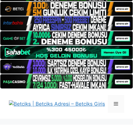
İçeriğe
atla
Menü