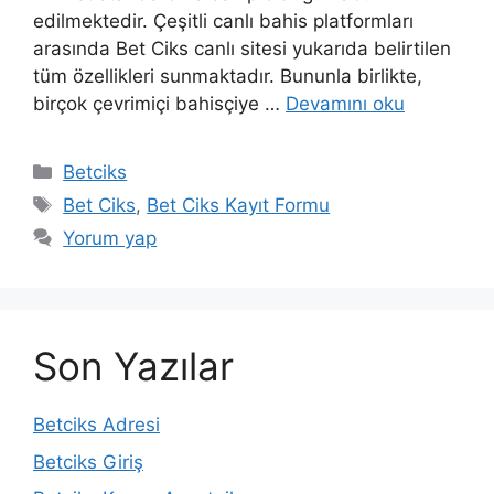
edilmektedir. Çeşitli canlı bahis platformları
arasında Bet Ciks canlı sitesi yukarıda belirtilen
tüm özellikleri sunmaktadır. Bununla birlikte,
birçok çevrimiçi bahisçiye …
Devamını oku
Kategoriler
Betciks
Etiketler
Bet Ciks
,
Bet Ciks Kayıt Formu
Yorum yap
Son Yazılar
Betciks Adresi
Betciks Giriş