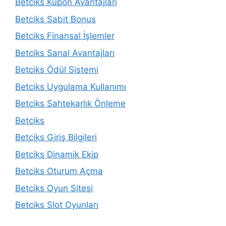
Betciks Kupon Avantajları
Betciks Sabit Bonus
Betciks Finansal İşlemler
Betciks Sanal Avantajları
Betciks Ödül Sistemi
Betciks Uygulama Kullanımı
Betciks Sahtekarlık Önleme
Betciks
Betciks Giriş Bilgileri
Betciks Dinamik Ekip
Betciks Oturum Açma
Betciks Oyun Sitesi
Betciks Slot Oyunları