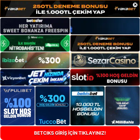
×
BETCIKS GİRİŞ İÇİN TIKLAYINIZ!