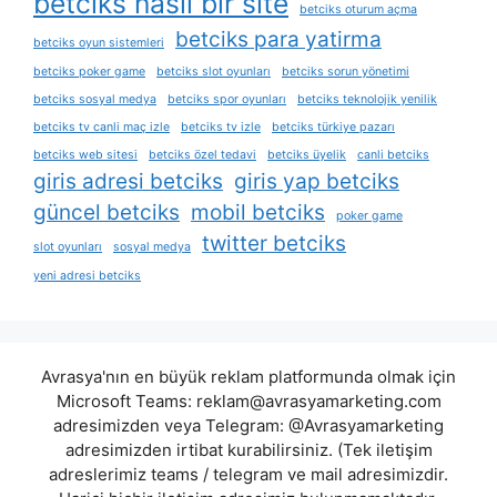
betciks nasil bir site
betciks oturum açma
betciks para yatirma
betciks oyun sistemleri
betciks poker game
betciks slot oyunları
betciks sorun yönetimi
betciks sosyal medya
betciks spor oyunları
betciks teknolojik yenilik
betciks tv canli maç izle
betciks tv izle
betciks türkiye pazarı
betciks web sitesi
betciks özel tedavi
betciks üyelik
canli betciks
giris adresi betciks
giris yap betciks
güncel betciks
mobil betciks
poker game
twitter betciks
slot oyunları
sosyal medya
yeni adresi betciks
Avrasya'nın en büyük reklam platformunda olmak için
Microsoft Teams:
reklam@avrasyamarketing.com
adresimizden veya Telegram: @Avrasyamarketing
adresimizden irtibat kurabilirsiniz. (Tek iletişim
adreslerimiz teams / telegram ve mail adresimizdir.