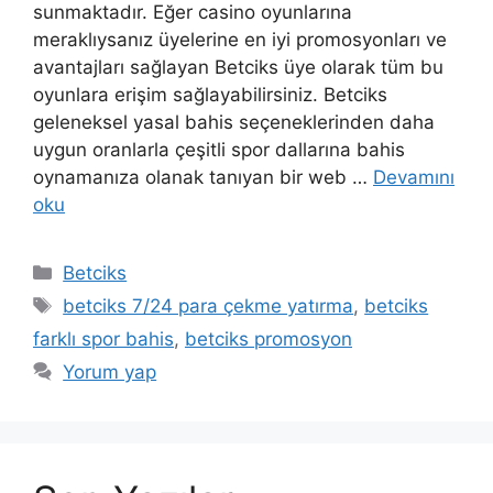
sunmaktadır. Eğer casino oyunlarına
meraklıysanız üyelerine en iyi promosyonları ve
avantajları sağlayan Betciks üye olarak tüm bu
oyunlara erişim sağlayabilirsiniz. Betciks
geleneksel yasal bahis seçeneklerinden daha
uygun oranlarla çeşitli spor dallarına bahis
oynamanıza olanak tanıyan bir web …
Devamını
oku
Kategoriler
Betciks
Etiketler
betciks 7/24 para çekme yatırma
,
betciks
farklı spor bahis
,
betciks promosyon
Yorum yap