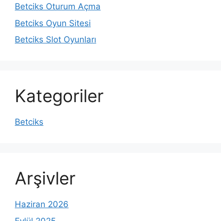
Betciks Oturum Açma
Betciks Oyun Sitesi
Betciks Slot Oyunları
Kategoriler
Betciks
Arşivler
Haziran 2026
Eylül 2025